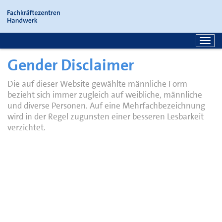
Home
Link
auf
dem
Home
Togg
Handy
Link
navi
auf
Gender Disclaimer
dem
Handy
Die auf dieser Website gewählte männliche Form
bezieht sich immer zugleich auf weibliche, männliche
und diverse Personen. Auf eine Mehrfachbezeichnung
wird in der Regel zugunsten einer besseren Lesbarkeit
verzichtet.